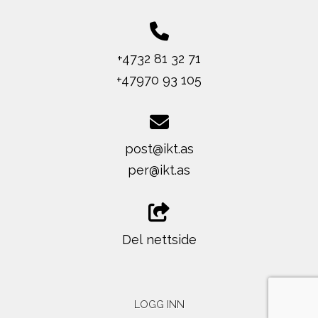
+4732 81 32 71
+47970 93 105
post@ikt.as
per@ikt.as
Del nettside
LOGG INN