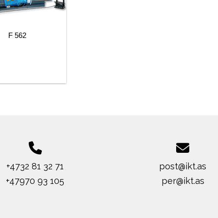
F 562
+4732 81 32 71
post@ikt.as
+47970 93 105
per@ikt.as