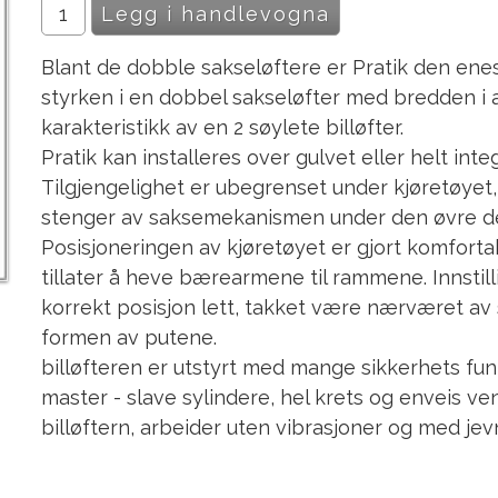
Blant de dobble sakseløftere er Pratik den enest
styrken i en dobbel sakseløfter med bredden i 
karakteristikk av en 2 søylete billøfter.
Pratik kan installeres over gulvet eller helt int
Tilgjengelighet er ubegrenset under kjøretøyet
stenger av saksemekanismen under den øvre de
Posisjoneringen av kjøretøyet er gjort komfor
tillater å heve bærearmene til rammene. Innstil
korrekt posisjon lett, takket være nærværet av 
formen av putene.
billøfteren er utstyrt med mange sikkerhets f
master - slave sylindere, hel krets og enveis ven
billøftern, arbeider uten vibrasjoner og med jev