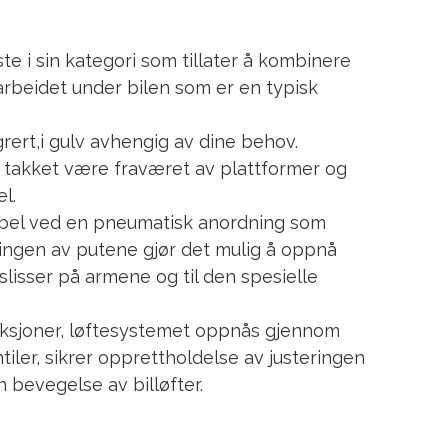
e i sin kategori som tillater å kombinere
arbeidet under bilen som er en typisk
egrert,i gulv avhengig av dine behov.
, takket være fraværet av plattformer og
l.
tabel ved en pneumatisk anordning som
lingen av putene gjør det mulig å oppnå
slisser på armene og til den spesielle
unksjoner, løftesystemet oppnås gjennom
tiler, sikrer opprettholdelse av justeringen
n bevegelse av billøfter.