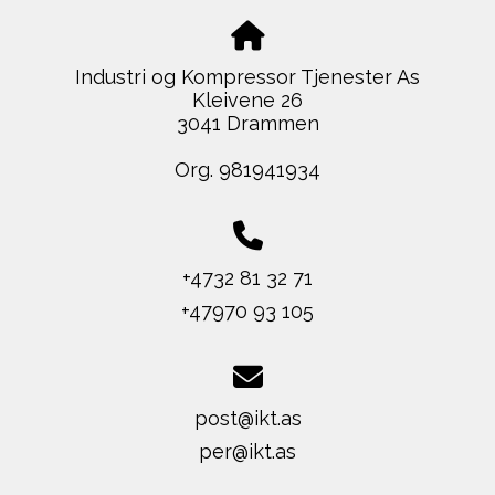
Industri og Kompressor Tjenester As
Kleivene 26
3041 Drammen
Org. 981941934
+4732 81 32 71
+47970 93 105
post@ikt.as
per@ikt.as