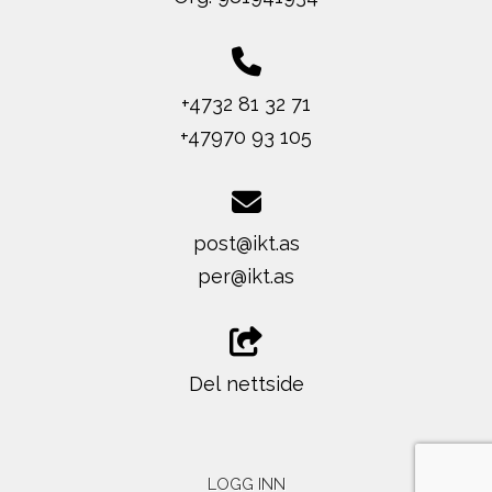
+4732 81 32 71
+47970 93 105
post@ikt.as
per@ikt.as
Del nettside
LOGG INN